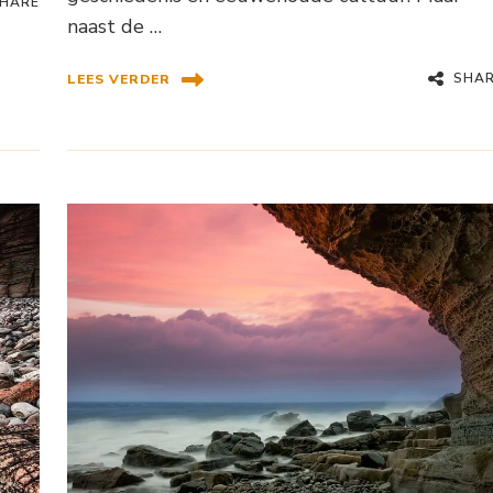
HARE
naast de …
SHA
LEES VERDER