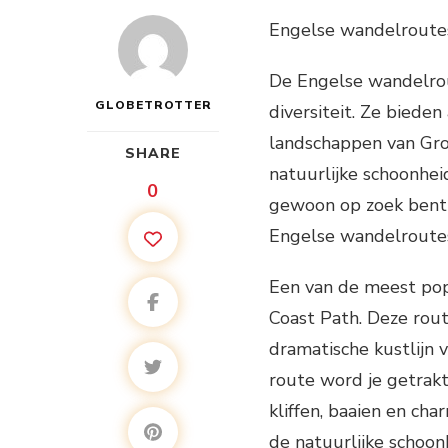
Engelse wandelroutes
De Engelse wandelrou
GLOBETROTTER
diversiteit. Ze biede
landschappen van Gro
SHARE
natuurlijke schoonhei
0
gewoon op zoek bent n
Engelse wandelroutes
Een van de meest pop
Coast Path. Deze rout
dramatische kustlijn 
route word je getrak
kliffen, baaien en ch
de natuurlijke schoo