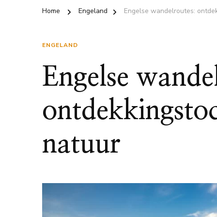
Home
Engeland
Engelse wandelroutes: ontdek
ENGELAND
Engelse wande
ontdekkingsto
natuur