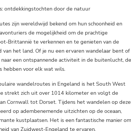
: ontdekkingstochten door de natuur
tes zijn wereldwijd bekend om hun schoonheid en
n avonturiers de mogelijkheid om de prachtige
ot-Brittannië te verkennen en te genieten van de
d van het land. Of je nu een ervaren wandelaar bent of
aar een ontspannende activiteit in de buitenlucht, d
 hebben voor elk wat wils.
ulaire wandelroutes in Engeland is het South West
e strekt zich uit over 1014 kilometer en volgt de
van Cornwall tot Dorset. Tijdens het wandelen op deze
teerd op adembenemende uitzichten op de oceaan,
armante kustplaatsen. Het is een fantastische manier o
nheid van Zuidwest-Engeland te ervaren.